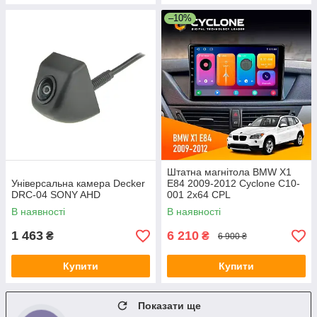
–10%
Штатна магнітола BMW X1
Універсальна камера Decker
E84 2009-2012 Cyclone C10-
DRC-04 SONY AHD
001 2x64 CPL
В наявності
В наявності
1 463
6 210
₴
₴
6 900 ₴
Купити
Купити
Показати ще