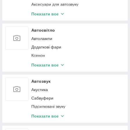
Аксесуари для автозвуку
Датчики тиску в шинах
Показати все
Захисне скло
Панель клімат контролю
Автосвітло
Очисник екрана
Автолампи
Додаткові фари
Ксенон
BI-LED лінзи
Показати все
Підсвітка салону Ambient light
Автозвук
Акустика
Сабвуфери
Підсилювачі звуку
Кабелі установлювальні
Показати все
Преобразователи аудиосигнала