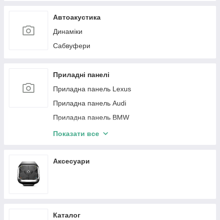
Подсветка салона Infiniti
Автоакустика
Підсвічування салону Land Rover
Динаміки
Сабвуфери
Приладні панелі
Приладна панель Lexus
Приладна панель Audi
Приладна панель BMW
Приладна панель Jeep
Показати все
Приладна панель Mercedes-Benz
Приладна панель Nissan
Аксесуари
Панель Toyota
Панель Volkswagen
Приладна панель Mini
Каталог
Панель приборов Porsche