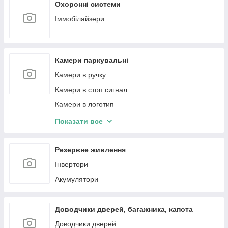
Охоронні системи
Іммобілайзери
Камери паркувальні
Камери в ручку
Камери в стоп сигнал
Камери в логотип
Камери кругового огляду 360
Показати все
Рамки перехідні для камер
Резервне живлення
Інвертори
Акумулятори
Доводчики дверей, багажника, капота
Доводчики дверей