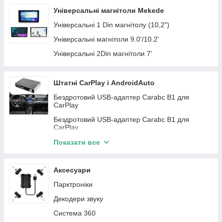
GMC
Infiniti
Автомагнітоли KIA
Автомагнітоли Teyes
Універсальні магнітоли Mekede
Mini
Subaru
Автомагнітоли Chrysler
Універсальні 1 Din магнітолу (10,2")
Iveco
Land Rover
Автомагнітоли Dodge
Універсальні магнітоли 9.0'/10.2'
Lincloln
Peugeot
Автомагнітоли BMW
Універсальні 2Din магнітоли 7'
JAC
Fiat
Автомагнітоли Citroen
ZAZ
Автомагнітоли Seat
Штатні CarPlay і AndroidAuto
Daewoo
Автомагнітоли Fiat
Бездротовий USB-адаптер Carabc B1 для
CarPlay
Daihatsu
Автомагнітоли Opel
Бездротовий USB-адаптер Carabc B1 для
Chery
Автомагнітоли Skoda
CarPlay
Honda
Автомагнітоли Toyota
Buick
Показати все
Skoda
Автомагнітоли Mazda
Cadillac
Kia
Автомагнітоли Hyundai
Аксесуари
Smart
Acura
Автомагнітоли Ssang Yong
Парктроніки
Citroen
BYD
Автомагнітоли Nissan
Декодери звуку
Dodge
Buick
Автомагнітоли Mitsubishi
Система 360
Acura