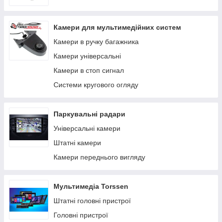
Jaguar
Камери для мультимедійних систем
INFINITI
Камери в ручку багажника
Land Rover
Камери універсальні
Honda
Камери в стоп сигнал
Bentley
Системи кругового огляду
BMW
Alfa Romeo
Паркувальні радари
Універсальні камери
Штатні камери
Камери переднього вигляду
Мультимедіа Torssen
Штатні головні пристрої
Головні пристрої