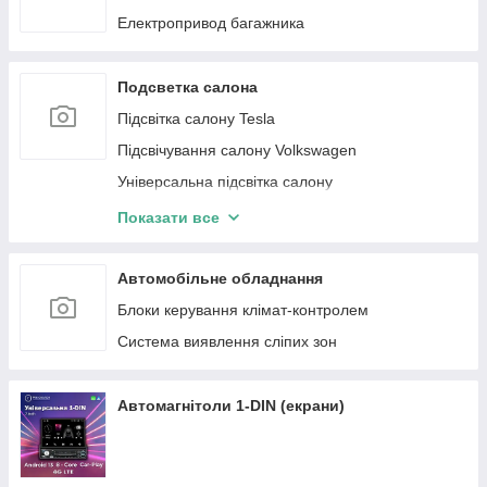
Електропривод багажника
Подсветка салона
Підсвітка салону Tesla
Підсвічування салону Volkswagen
Універсальна підсвітка салону
Підсвітка салону Mercedes-Benz
Показати все
Підсвічування салону BMW
Підсвічування салону Audi
Автомобільне обладнання
Підсвічування салону Toyota
Блоки керування клімат-контролем
Підсвітка салону Porsche
Система виявлення сліпих зон
Led-плівка на панораму
Підсвічування салону Ford
Автомагнітоли 1-DIN (екрани)
Підсвітка салону Lexus
Підсвітка салону Honda