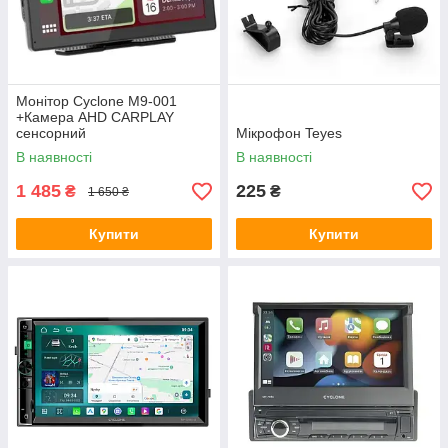
Перехідні рамки Mitsubishi
Перехідні рамки Lexus
Перехідні рамки Citroen
Перехідні рамки Ford
Монітор Cyclone M9-001
+Камера AHD CARPLAY
Перехідні рамки BMW
сенсорний
Мікрофон Teyes
Переодні рамки Seat
В наявності
В наявності
Перехідні рамки Hyundai
1 485
225
₴
₴
1 650 ₴
Перехідні рамки Honda
Купити
Купити
Перехідні рамки Toyota
Перехідні рамки Nissan
Універсальні перехідні рамки
Перехідні рамки Kia
Перехідні рамки Mazda
Перехідні рамки Skoda
Перехідні рамки Jeep
Перехідні рамки Acura