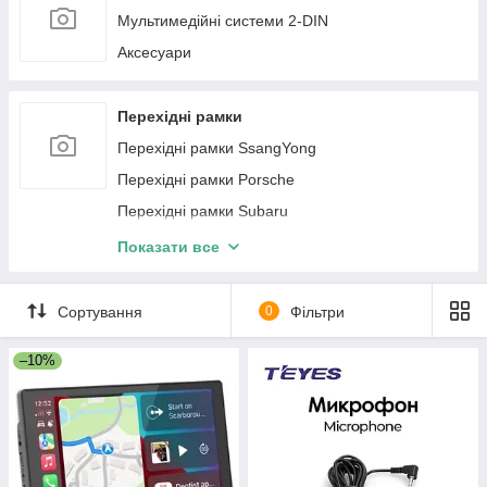
Мультимедійні системи 2-DIN
Панель приборов Skoda
Аксесуари
Перехідні рамки
Перехідні рамки SsangYong
Перехідні рамки Porsche
Перехідні рамки Subaru
Перехідні рамки Fiat
Показати все
Перехідні рамки Suzuki
Перехідні рамки Dodge
Сортування
0
Фільтри
Перехідні рамки Peugeot
–10%
Перехідні рамки Chevrolet
Перехідні рамки Volkswagen
Перехідні рамки Mercedes-Benz
Перехідні рамки Renault