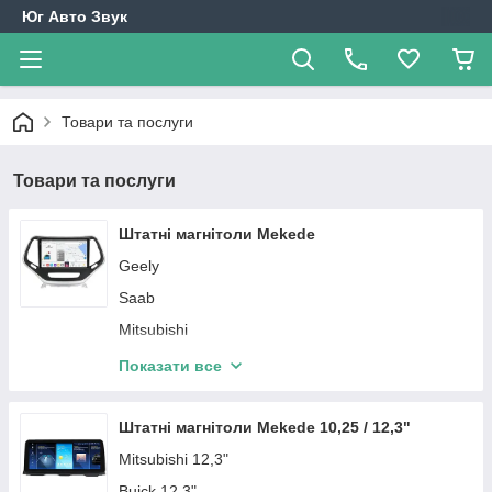
Юг Авто Звук
Товари та послуги
Товари та послуги
Штатні магнітоли Mekede
Geely
Saab
Mitsubishi
Hyundai
Показати все
Opel
Mazda
Штатні магнітоли Mekede 10,25 / 12,3"
Chevrolet
Mitsubishi 12,3"
Mercedes-Benz
Buick 12,3"