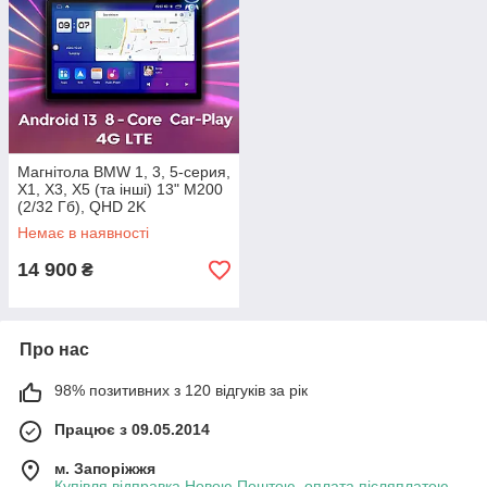
Магнітола BMW 1, 3, 5-серия,
X1, X3, X5 (та інші) 13" M200
(2/32 Гб), QHD 2K
(1920x1200) QLED, 4G +
Немає в наявності
CarPlay
14 900
₴
Про нас
98% позитивних з 120 відгуків за рік
Працює з 09.05.2014
м. Запоріжжя
Купівля відправка Новою Поштою, оплата післяплатою,