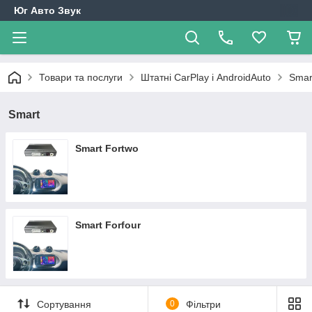
Юг Авто Звук
Товари та послуги
Штатні CarPlay і AndroidAuto
Smar
Smart
Smart Fortwo
Smart Forfour
Сортування
0
Фільтри