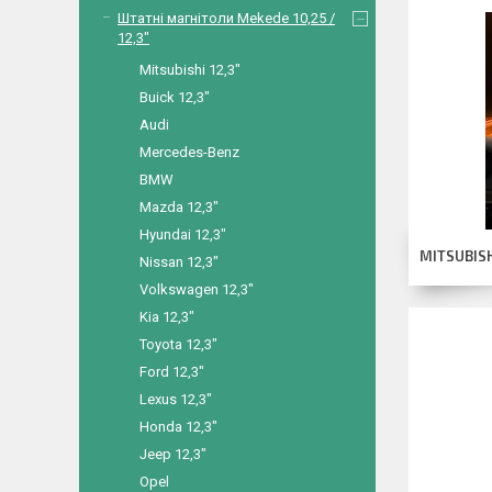
Штатні магнітоли Mekede 10,25 /
12,3"
Mitsubishi 12,3"
Buick 12,3"
Audi
Mercedes-Benz
BMW
Mazda 12,3"
Hyundai 12,3"
MITSUBISH
Nissan 12,3"
Volkswagen 12,3"
Kia 12,3"
Toyota 12,3"
Ford 12,3"
Lexus 12,3"
Honda 12,3"
Jeep 12,3"
Opel