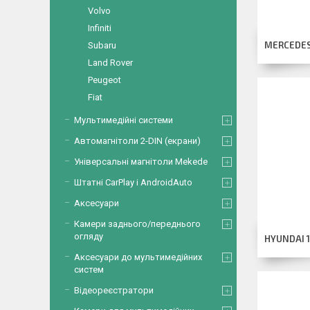
Volvo
Infiniti
MERCEDE
Subaru
Land Rover
Peugeot
Fiat
Мультимедійні системи
Автомагнітоли 2-DIN (екрани)
Універсальні магнітоли Mekede
Штатні CarPlay і AndroidAuto
Аксесуари
Камери заднього/переднього
огляду
HYUNDAI 1
Аксесуари до мультимедійних
систем
Відеореєстратори