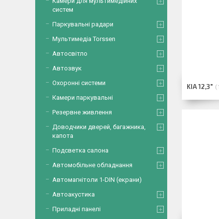
Камери для мультимедійних
систем
Паркувальні радари
Мультимедіа Torssen
Автосвітло
Автозвук
Охоронні системи
KIA 12,3"
Камери паркувальні
Резервне живлення
Доводчики дверей, багажника,
капота
Подсветка салона
Автомобільне обладнання
Автомагнітоли 1-DIN (екрани)
Автоакустика
Приладні панелі