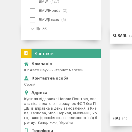
BMW
127
BMW|Honda
2
BMW|Lexus
6
Ще 36
SUBARU
Контакти
Юг Авто Звук - интернет магазин
Сергій
Купівля відправка Новою Поштою, опл
ата післяплатою, на рахунок ФОП без П
ДВ, відправка в день замовлення, з Киє
ва, Харкова, Білої Церкви, Хмельницько
го, Іванофранківська в залежності від б
FIAT
4
ренду., Запоріжжя, Україна