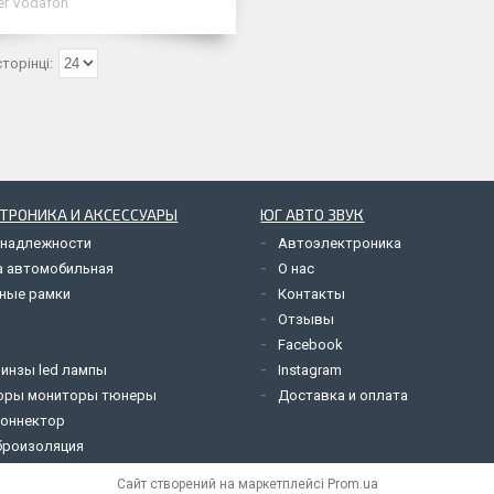
er Vodafon
ТРОНИКА И АКСЕССУАРЫ
ЮГ АВТО ЗВУК
надлежности
Автоэлектроника
а автомобильная
О нас
ные рамки
Контакты
Отзывы
Facebook
линзы led лампы
Instagram
оры мониторы тюнеры
Доставка и оплата
коннектор
роизоляция
Сайт створений на маркетплейсі
Prom.ua