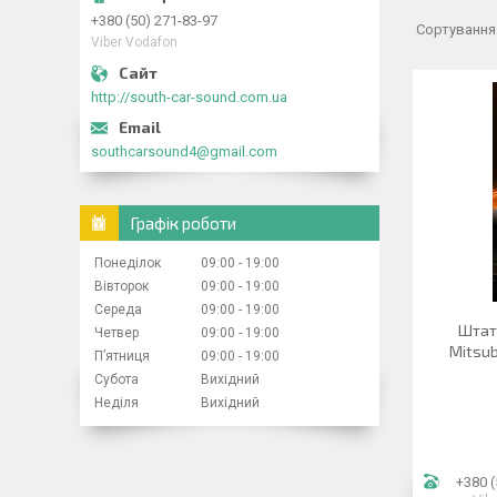
+380 (50) 271-83-97
Viber Vodafon
http://south-car-sound.com.ua
southcarsound4@gmail.com
Графік роботи
Понеділок
09:00
19:00
Вівторок
09:00
19:00
Середа
09:00
19:00
Штат
Четвер
09:00
19:00
Mitsub
Пʼятниця
09:00
19:00
Субота
Вихідний
Неділя
Вихідний
+380 (