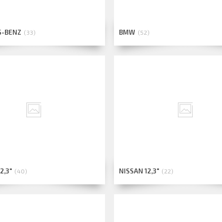
S-BENZ
BMW
33
52
2,3"
NISSAN 12,3"
40
22