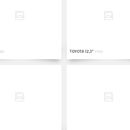
TOYOTA 12,3"
10
113