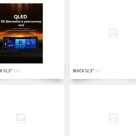
I 12,3"
BUICK 12,3"
22
5