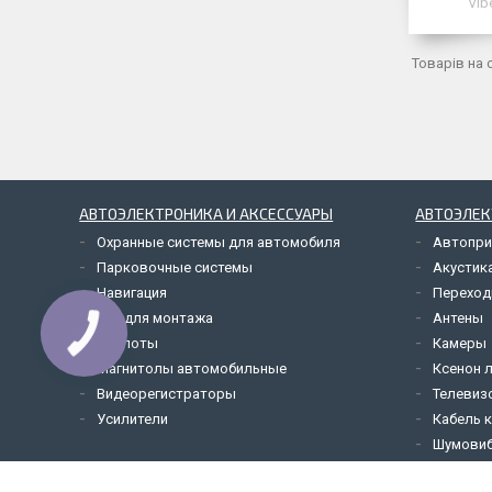
Vib
АВТОЭЛЕКТРОНИКА И АКСЕССУАРЫ
АВТОЭЛЕК
Охранные системы для автомобиля
Автопри
Парковочные системы
Акустик
Навигация
Переход
Всё для монтажа
Антены
Эхолоты
Камеры
Магнитолы автомобильные
Ксенон 
Видеорегистраторы
Телевиз
Усилители
Кабель 
Шумовиб