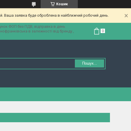
Кошик
ий. Ваша заявка буде оброблена в найближчий робочий день.
унок ФОП без ПДВ, відправка в день
анофранківська в залежності від бренду.,
Пошук...