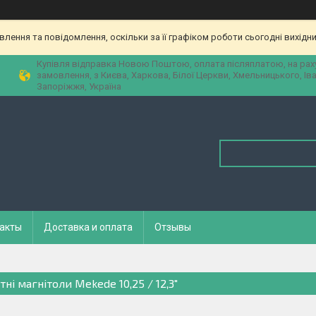
ення та повідомлення, оскільки за її графіком роботи сьогодні вихідн
Купівля відправка Новою Поштою, оплата післяплатою, на рах
замовлення, з Києва, Харкова, Білої Церкви, Хмельницького, Ів
Запоріжжя, Україна
акты
Доставка и оплата
Отзывы
ні магнітоли Mekede 10,25 / 12,3"