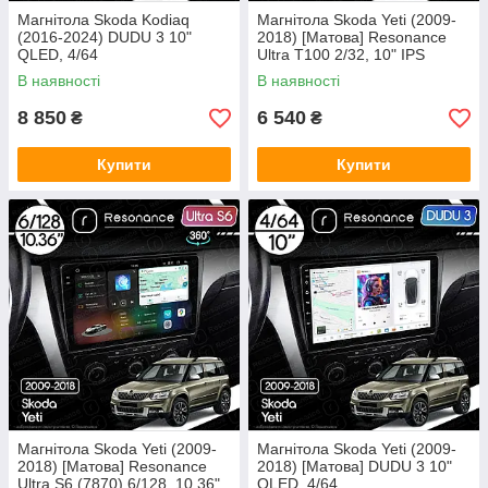
Магнітола Skoda Kodiaq
Магнітола Skoda Yeti (2009-
(2016-2024) DUDU 3 10"
2018) [Матова] Resonance
QLED, 4/64
Ultra T100 2/32, 10" IPS
(CarPlay)
В наявності
В наявності
8 850
6 540
₴
₴
Купити
Купити
Магнітола Skoda Yeti (2009-
Магнітола Skoda Yeti (2009-
2018) [Матова] Resonance
2018) [Матова] DUDU 3 10"
Ultra S6 (7870) 6/128, 10.36"
QLED, 4/64