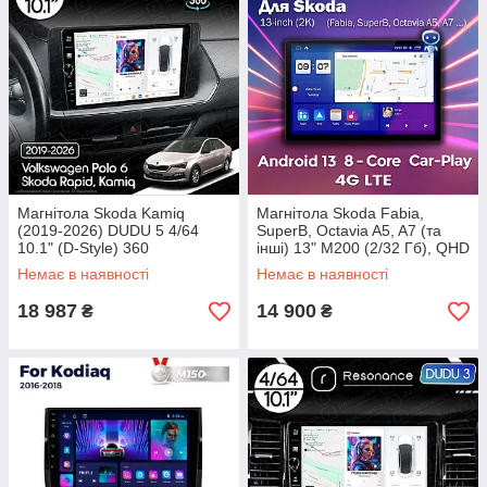
Магнітола Skoda Kamiq
Магнітола Skoda Fabia,
(2019-2026) DUDU 5 4/64
SuperB, Octavia A5, A7 (та
10.1" (D-Style) 360
інші) 13" M200 (2/32 Гб), QHD
2K (1920x1200) QLED, 4G +
Немає в наявності
Немає в наявності
CarPlay
18 987
14 900
₴
₴