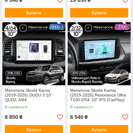
6 540
19 630
₴
₴
Купити
Купити
Магнітола Skoda Karoq
Магнітола Skoda Kamiq
(2018-2026) DUDU 3 10"
(2019-2026) Resonance Ultra
QLED, 4/64
T100 2/64, 10" IPS (CarPlay)
В наявності
В наявності
8 850
6 540
₴
₴
Купити
Купити