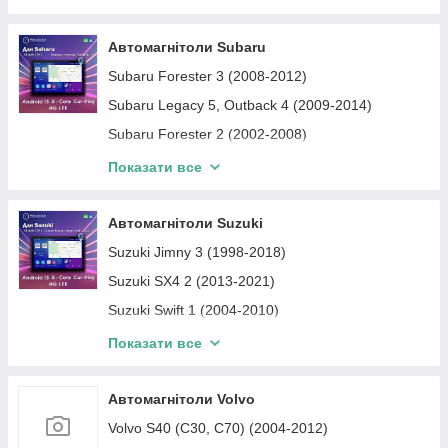
Автомагніти Volkswagen Crafter
Автомагнітоли Volkswagen Passat
Автомагнітоли Subaru
Автомагнітоли Volkswagen Touareg
Subaru Forester 3 (2008-2012)
Автомагнітоли Volkswagen Golf
Subaru Legacy 5, Outback 4 (2009-2014)
Автомагнітоли Volkswagen Jetta
Subaru Forester 2 (2002-2008)
Автомагнітоли Volkswagen Caddy
Subaru Forester 4 (2012-2018)
Показати все
Автомагнітоли Volkswagen Tiguan
Subaru Forester 5 (2018-2024)
Автомагнітоли Volkswagen Multivan
Subaru Legacy 4, Outback 3 (2003-2009)
Автомагнітоли Suzuki
Автомагнітоли Volkswagen Caravelle
Subaru Legacy 6, Outback 5 (2014-2019)
Suzuki Jimny 3 (1998-2018)
Автомагнітоли Volkswagen Transporter
Suzuki SX4 2 (2013-2021)
Автомагнітоли Volkswagen Bora
Suzuki Swift 1 (2004-2010)
Автомагнітоли Volkswagen Touran
Suzuki Swift 2 (2010-2017)
Показати все
Автомагнітоли Volkswagen Sharan
Suzuki Swift 3 (2017-2023)
Suzuki SX4 1 (2006-2013)
Автомагнітоли Volvo
Suzuki Vitara 3 (2005-2017)
Volvo S40 (C30, C70) (2004-2012)