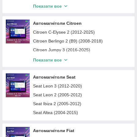
BMW X6
Показати все
Kia Ceed 1 (ED) (2006-2012)
BMW 2 Series
Kia Rio 2 (2005-2011)
BMW 4 Series
Автомагнітоли Citroen
Kia Rio 4 (2017-2023)
BMW 7 Series
Citroen C-Elysee 2 (2012-2025)
Kia Sportage 4 (QL) (2016-2021)
BMW X1
Citroen Berlingo 2 (B9) (2008-2018)
Автомагнітоли Kia Optima / K5
BMW X3
Citroen Jumpy 3 (2016-2025)
BMW X4
Citroen C4 1 (2004-2010)
Показати все
BMW X5
Citroen Jumper 2 (2006-2025)
BMW X2
Citroen Berlingo 3 (2018-2026)
Автомагнітоли Seat
BMW 6 Series
Citroen C5 2 (2007-2017)
Seat Leon 3 (2012-2020)
Автомагнітоли BMW Z4
Seat Leon 2 (2005-2012)
Seat Ibiza 2 (2005-2012)
Seat Altea (2004-2015)
Автомагнітоли Fiat