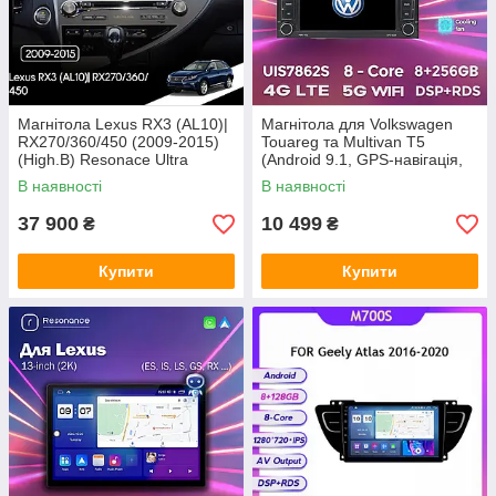
Магнітола Lexus RX3 (AL10)|
Магнітола для Volkswagen
RX270/360/450 (2009-2015)
Touareg та Multivan T5
(High.B) Resonace Ultra
(Android 9.1, GPS-навігація,
8+128 12.3"
DVD, 7-дюймовий екран)
В наявності
В наявності
37 900
10 499
₴
₴
Купити
Купити