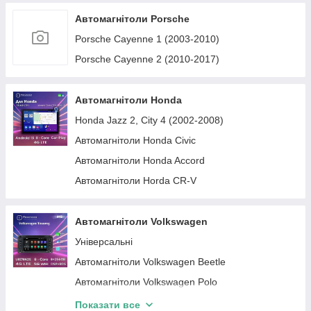
Peugeot 308 2 (2013-2021)
Автомагнітоли Renault Sandero
Автомагнітоли Porsche
Peugeot 408 2 (2014-2025)
Автомагнітоли Renault Duster
Porsche Cayenne 1 (2003-2010)
Peugeot 607 (1999-2010)
Renault Kaptur (2016-2022)
Porsche Cayenne 2 (2010-2017)
Peugeot 5008 (P87) (2017-2024)
Автомагнітоли Renault Megane
Peugeot Partner 2 (2008-2018)
Renault Zoe (2012-2019)
Автомагнітоли Honda
Peugeot Rifter (2018-2026)
Автомагнітоли Renault Logan
Honda Jazz 2, City 4 (2002-2008)
Peugeot Partner 3 (2018-2026)
Автомагнітоли Renault Trafic
Автомагнітоли Honda Civic
Peugeot 5008 1 (2009-2016)
Автомагнітоли Renault Master
Автомагнітоли Honda Accord
Автомагнітоли Renault Clio
Автомагнітоли Horda CR-V
Автомагнітоли Renault Kadjar
Автомагнітоли Volkswagen
Універсальні
Автомагнітоли Volkswagen Beetle
Автомагнітоли Volkswagen Polo
Автомагнітоли Volkswagen Amarok
Показати все