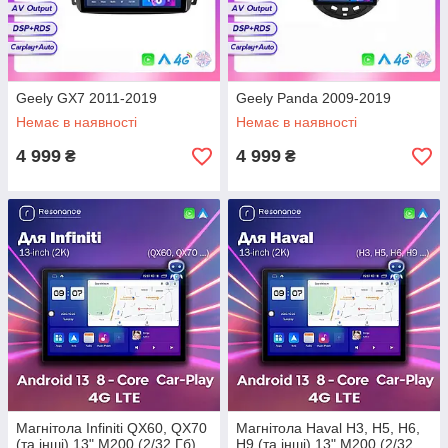
Geely GX7 2011-2019
Geely Panda 2009-2019
Немає в наявності
Немає в наявності
4 999
4 999
₴
₴
Магнітола Infiniti QX60, QX70
Магнітола Haval H3, H5, H6,
(та інші) 13" M200 (2/32 Гб),
H9 (та інші) 13" M200 (2/32