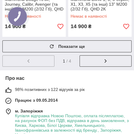
Journey, Calibr, Avenger (та
X1, X3, X5 (та інші) 13" M200
інші) 13" M200 (2/32 Гб), QHD
(2/32 Гб), QHD 2K
2K (1920x1200) QLED, 4G +
(1920x1200) QLED, 4G +
Немає в наявності
Немає в наявності
CarPlay
CarPlay
14 900
14 900
₴
₴
Показати ще
1
/ 4
Про нас
98% позитивних з 122 відгуків за рік
Працює з 09.05.2014
м. Запоріжжя
Купівля відправка Новою Поштою, оплата післяплатою,
на рахунок ФОП без ПДВ, відправка в день замовлення, з
Києва, Харкова, Білої Церкви, Хмельницького,
Іванофранківська в залежності від бренду., Запоріжжя,