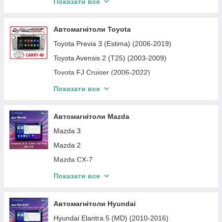
Показати все
Skoda Kamiq (2019-2026)
Автомагнітоли Skoda Octavia
Автомагнітоли Toyota
Автомагнітоли Skoda Superb
Toyota Previa 3 (Estima) (2006-2019)
Автомагнітоли Skoda Rapid
Toyota Avensis 2 (T25) (2003-2009)
Toyota FJ Cruiser (2006-2022)
Toyota Fortuner 2 (2015-2025)
Показати все
Toyota Fortuner 1, Hilux (2004-2015)
Toyota Hilux 8 (2015-2025)
Автомагнітоли Mazda
Toyota Tundra, Sequoia 2 (2007-2021)
Mazda 3
Toyota Sienna 3 (2010-2020)
Mazda 2
Toyota Yaris 3 (2011-2020)
Mazda CX-7
Toyota Venza 1 (2008-2017)
Mazda 5
Показати все
Toyota Auris 2 (2013-2018)
Mazda 6
Toyota Avensis 3 (T27) (2009-2018)
Mazda CX-4
Автомагнітоли Hyundai
Toyota Auris 1 (2006-2012)
Mazda CX-5
Hyundai Elantra 5 (MD) (2010-2016)