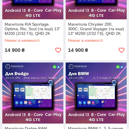
Магнітола KIA Sportage,
Магнітола Chrysler 200,
Optima, Rio, Soul (та інші) 13"
300C, Grand Voyager (та інші)
M200 (2/32 Гб), QHD 2K
13" M200 (2/32 Гб), QHD 2K
(1920x1200) QLED, 4G +
(1920x1200) QLED, 4G +
Немає в наявності
Немає в наявності
CarPlay
CarPlay
14 900
14 900
₴
₴
Магнітола Dodge RAM,
Магнітола BMW 1, 3, 5-серия,