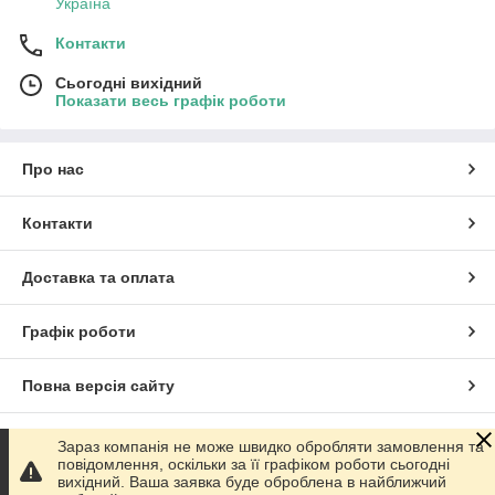
Україна
Контакти
Сьогодні вихідний
Показати весь графік роботи
Про нас
Контакти
Доставка та оплата
Графік роботи
Повна версія сайту
Сайт створено на маркетплейсі
Prom.ua
Зараз компанія не може швидко обробляти замовлення та
повідомлення, оскільки за її графіком роботи сьогодні
вихідний. Ваша заявка буде оброблена в найближчий
Політика конфіденційності