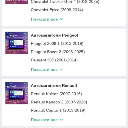
Audi Q5
Chevrolet Tracker Gen-4 (2019-2025)
Audi Q7
Chevrolet Epica (2006-2014)
Audi A1
Chevrolet Orlando
Показати все
Audi Q2
Chevrolet Captiva
Audi A8
Chevrolet Aveo
Автомагнітоли Peugeot
Chevrolet Colorado
Peugeot 2008 1 (2013-2019)
Chevrolet Equinox Gen-3 (2017-2022)
Peugeot Boxer 2 (2006-2025)
Chevrolet Spark
Peugeot 307 (2001-2014)
Chevrolet Lacetti
Peugeot 3008 1 (2009-2016)
Показати все
Chevrolet Malibu
Peugeot 508 1 (2010-2018)
Peugeot 308, 408 1 (2007-2013)
Автомагнітоли Renault
Peugeot 206 (2000-2012)
Renault Koleos (2007-2016)
Peugeot 207 (2006-2014)
Renault Kangoo 2 (2007-2020)
Peugeot 107 (Toyota Aygo, Citroen C1) (2005-
Renault Captur 1 (2013-2019)
2014)
Renault Fluence (2009-2017)
Показати все
Peugeot 301 (2012-2016)
Renault Arkana (2019-2024)