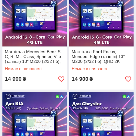
Магнітола Mercedes-Benz S,
Магнітола Ford Focus,
C, R, ML-Class, Sprinter, Vito
Mondeo, Edge (та інші) 13"
(та інші) 13" M200 (2/32 Гб),
M200 (2/32 Гб), QHD 2K
QHD 2K (1920x1200) QLED,
(1920x1200) QLED, 4G +
Немає в наявності
Немає в наявності
4G + CarPlay
CarPlay
14 900
14 900
₴
₴