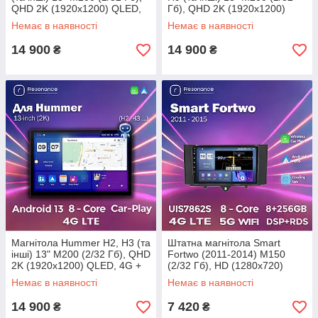
QHD 2K (1920x1200) QLED,
Гб), QHD 2K (1920x1200)
4G + CarPlay
QLED, 4G + CarPlay
Немає в наявності
Немає в наявності
14 900
14 900
₴
₴
Магнітола Hummer H2, H3 (та
Штатна магнітола Smart
інші) 13" M200 (2/32 Гб), QHD
Fortwo (2011-2014) M150
2K (1920x1200) QLED, 4G +
(2/32 Гб), HD (1280x720)
CarPlay
QLED, GPS
Немає в наявності
Немає в наявності
14 900
7 420
₴
₴