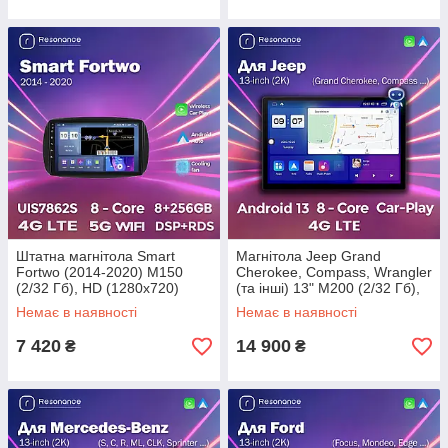
Штатна магнітола Smart
Магнітола Jeep Grand
Fortwo (2014-2020) M150
Cherokee, Compass, Wrangler
(2/32 Гб), HD (1280x720)
(та інші) 13" M200 (2/32 Гб),
QLED, GPS
QHD 2K (1920x1200) QLED,
Немає в наявності
Немає в наявності
4G + CarPlay
7 420
14 900
₴
₴