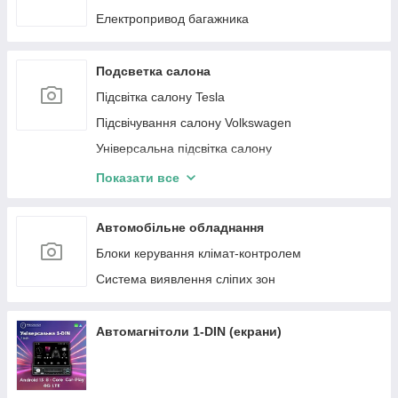
Електропривод багажника
Подсветка салона
Підсвітка салону Tesla
Підсвічування салону Volkswagen
Універсальна підсвітка салону
Підсвітка салону Mercedes-Benz
Показати все
Підсвічування салону BMW
Підсвічування салону Audi
Автомобільне обладнання
Підсвічування салону Toyota
Блоки керування клімат-контролем
Підсвітка салону Porsche
Система виявлення сліпих зон
Led-плівка на панораму
Підсвічування салону Ford
Автомагнітоли 1-DIN (екрани)
Підсвітка салону Lexus
Підсвітка салону Honda