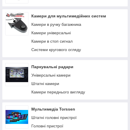
Jaguar
Камери для мультимедійних систем
INFINITI
Камери в ручку багажника
Land Rover
Камери універсальні
Honda
Камери в стоп сигнал
Bentley
Системи кругового огляду
BMW
Alfa Romeo
Паркувальні радари
Універсальні камери
Штатні камери
Камери переднього вигляду
Мультимедіа Torssen
Штатні головні пристрої
Головні пристрої