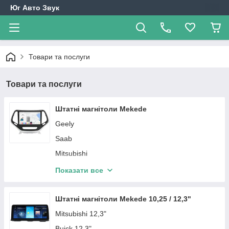
Юг Авто Звук
Товари та послуги
Товари та послуги
Штатні магнітоли Mekede
Geely
Saab
Mitsubishi
Hyundai
Показати все
Opel
Mazda
Штатні магнітоли Mekede 10,25 / 12,3"
Chevrolet
Mitsubishi 12,3"
Mercedes-Benz
Buick 12,3"