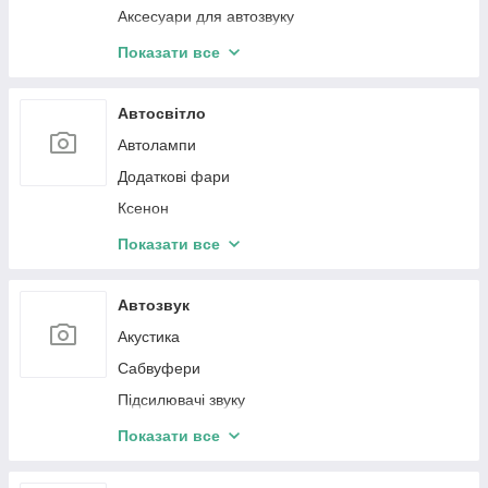
Аксесуари для автозвуку
Датчики тиску в шинах
Показати все
Захисне скло
Панель клімат контролю
Автосвітло
Очисник екрана
Автолампи
Додаткові фари
Ксенон
BI-LED лінзи
Показати все
Підсвітка салону Ambient light
Автозвук
Акустика
Сабвуфери
Підсилювачі звуку
Кабелі установлювальні
Показати все
Преобразователи аудиосигнала