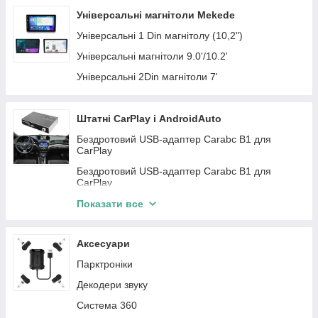
GMC
Infiniti
Автомагнітоли KIA
Автомагнітоли Teyes
Універсальні магнітоли Mekede
Mini
Subaru
Автомагнітоли Chrysler
Універсальні 1 Din магнітолу (10,2")
Iveco
Land Rover
Автомагнітоли Dodge
Універсальні магнітоли 9.0'/10.2'
Lincloln
Peugeot
Автомагнітоли BMW
Універсальні 2Din магнітоли 7'
JAC
Fiat
Автомагнітоли Citroen
ZAZ
Автомагнітоли Seat
Штатні CarPlay і AndroidAuto
Daewoo
Автомагнітоли Fiat
Бездротовий USB-адаптер Carabc B1 для
CarPlay
Daihatsu
Автомагнітоли Opel
Бездротовий USB-адаптер Carabc B1 для
Chery
Автомагнітоли Skoda
CarPlay
Honda
Автомагнітоли Toyota
Buick
Показати все
Skoda
Автомагнітоли Mazda
Cadillac
Kia
Автомагнітоли Hyundai
Аксесуари
Smart
Acura
Автомагнітоли Ssang Yong
Парктроніки
Citroen
BYD
Автомагнітоли Nissan
Декодери звуку
Dodge
Buick
Автомагнітоли Mitsubishi
Система 360
Acura