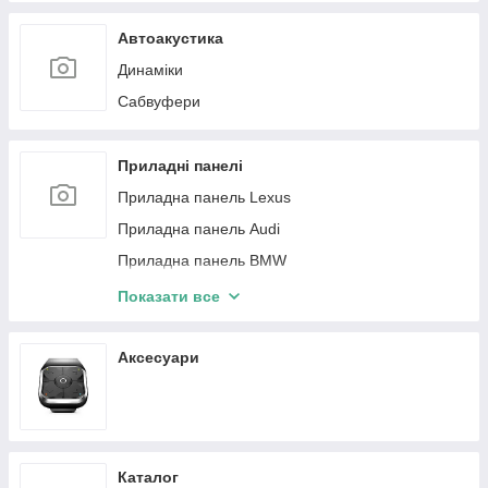
Подсветка салона Infiniti
Автоакустика
Підсвічування салону Land Rover
Динаміки
Сабвуфери
Приладні панелі
Приладна панель Lexus
Приладна панель Audi
Приладна панель BMW
Приладна панель Jeep
Показати все
Приладна панель Mercedes-Benz
Приладна панель Nissan
Аксесуари
Панель Toyota
Панель Volkswagen
Приладна панель Mini
Каталог
Панель приборов Porsche