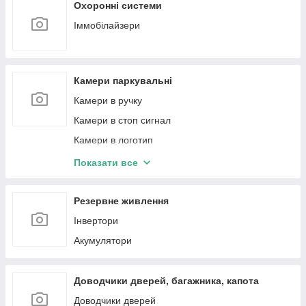
Охоронні системи
Іммобілайзери
Камери паркувальні
Камери в ручку
Камери в стоп сигнал
Камери в логотип
Камери кругового огляду 360
Показати все
Рамки перехідні для камер
Резервне живлення
Інвертори
Акумулятори
Доводчики дверей, багажника, капота
Доводчики дверей