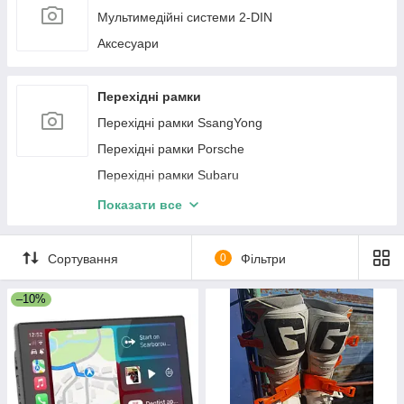
Мультимедійні системи 2-DIN
Панель приборов Skoda
Аксесуари
Перехідні рамки
Перехідні рамки SsangYong
Перехідні рамки Porsche
Перехідні рамки Subaru
Перехідні рамки Fiat
Показати все
Перехідні рамки Suzuki
Перехідні рамки Dodge
Сортування
0
Фільтри
Перехідні рамки Peugeot
–10%
Перехідні рамки Chevrolet
Перехідні рамки Volkswagen
Перехідні рамки Mercedes-Benz
Перехідні рамки Renault