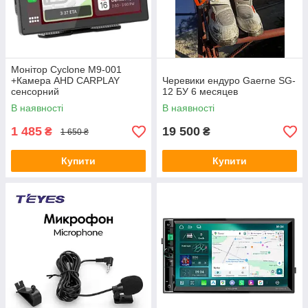
Перехідні рамки Mitsubishi
Перехідні рамки Lexus
Перехідні рамки Citroen
Перехідні рамки Ford
Монітор Cyclone M9-001
+Камера AHD CARPLAY
Черевики ендуро Gaerne SG-
Перехідні рамки BMW
сенсорний
12 БУ 6 месяцев
Переодні рамки Seat
В наявності
В наявності
Перехідні рамки Hyundai
1 485
19 500
₴
₴
1 650 ₴
Перехідні рамки Honda
Купити
Купити
Перехідні рамки Toyota
Перехідні рамки Nissan
Універсальні перехідні рамки
Перехідні рамки Kia
Перехідні рамки Mazda
Перехідні рамки Skoda
Перехідні рамки Jeep
Перехідні рамки Acura