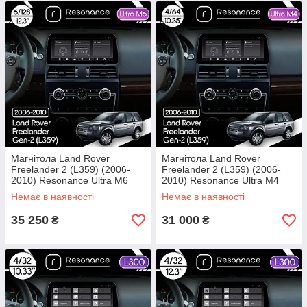
Магнітола Land Rover
Магнітола Land Rover
Freelander 2 (L359) (2006-
Freelander 2 (L359) (2006-
2010) Resonance Ultra M6
2010) Resonance Ultra M4
(7862) 6/128, 12.3" QLED,
(7862) 4/64, 10.25" QLED,
Немає в наявності
Немає в наявності
360 (BMW Style)
360 (BMW Style)
35 250
31 000
₴
₴