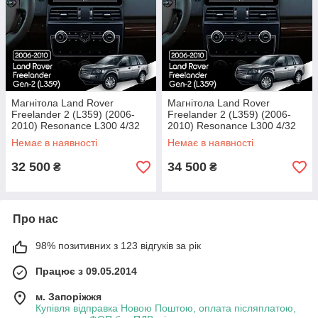
Магнітола Land Rover
Магнітола Land Rover
Freelander 2 (L359) (2006-
Freelander 2 (L359) (2006-
2010) Resonance L300 4/32
2010) Resonance L300 4/32
10.33" QLED, 360 (BMW
12.3" QLED, 360 (BMW Style)
Немає в наявності
Немає в наявності
Style)
32 500
34 500
₴
₴
Про нас
98% позитивних з 123 відгуків за рік
Працює з 09.05.2014
м. Запоріжжя
Купівля відправка Новою Поштою, оплата післяплатою,