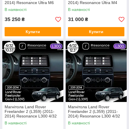
2014) Resonance Ultra M6
2014) Resonance Ultra M4
(7862) 6/128, 12.3" QLED,
(7862) 4/64, 10.25" QLED,
В наявності
В наявності
360 (BMW Style)
360 (BMW Style)
35 250
31 000
₴
₴
Купити
Купити
Магнітола Land Rover
Магнітола Land Rover
Freelander 2 (L359) (2011-
Freelander 2 (L359) (2011-
2014) Resonance L300 4/32
2014) Resonance L300 4/32
10.33" QLED, 360 (BMW
12.3" QLED, 360 (BMW Style)
В наявності
В наявності
Style)