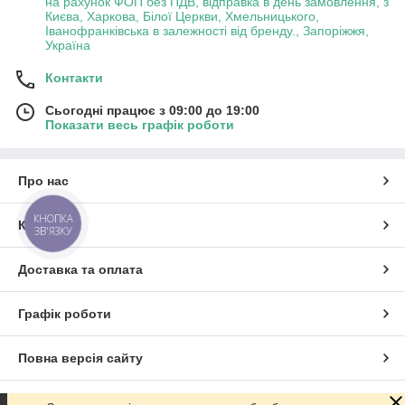
на рахунок ФОП без ПДВ, відправка в день замовлення, з
Києва, Харкова, Білої Церкви, Хмельницького,
Іванофранківська в залежності від бренду., Запоріжжя,
Україна
Контакти
Сьогодні працює з 09:00 до 19:00
Показати весь графік роботи
Про нас
КНОПКА
Контакти
ЗВ'ЯЗКУ
Доставка та оплата
Графік роботи
Повна версія сайту
Сайт створено на маркетплейсі
Prom.ua