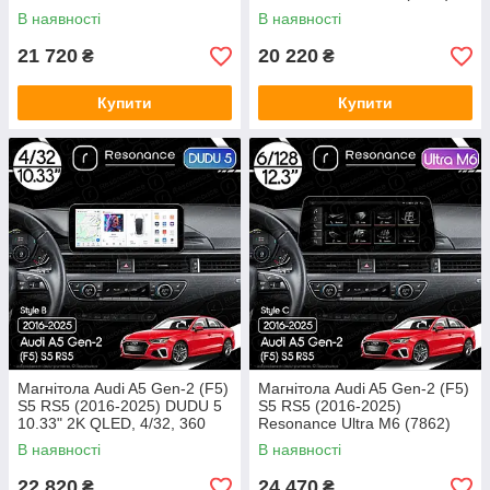
QLED, 360 (BMW Style)
4/64, 10.25" QLED, 360 (BMW
В наявності
В наявності
Style)
21 720
20 220
₴
₴
Купити
Купити
Магнітола Audi A5 Gen-2 (F5)
Магнітола Audi A5 Gen-2 (F5)
S5 RS5 (2016-2025) DUDU 5
S5 RS5 (2016-2025)
10.33" 2K QLED, 4/32, 360
Resonance Ultra M6 (7862)
(Style B)
6/128, 12.3" QLED, 360 (BMW
В наявності
В наявності
Style)
22 820
24 470
₴
₴