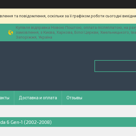
ення та повідомлення, оскільки за її графіком роботи сьогодні вихідн
Купівля відправка Новою Поштою, оплата післяплатою, на рах
замовлення, з Києва, Харкова, Білої Церкви, Хмельницького, Ів
Запоріжжя, Україна
акты
Доставка и оплата
Отзывы
da 6 Gen-1 (2002-2008)