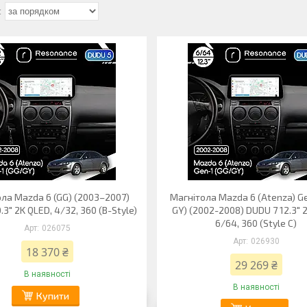
ла Mazda 6 (GG) (2003–2007)
Магнітола Mazda 6 (Atenza) Ge
.3" 2K QLED, 4/32, 360 (B-Style)
GY) (2002-2008) DUDU 7 12.3" 
6/64, 360 (Style C)
026075
026930
18 370 ₴
29 269 ₴
В наявності
В наявності
Купити