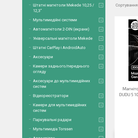
Штатні магнітоли Mekede 10,25 /
12,3"
Мультимедійні системи
Автомагнітоли 2-DIN (екрани)
Універсальні магнітоли Mekede
Штатні CarPlay і AndroidAuto
Аксесуари
Камери заднього/переднього
огляду
Аксесуари до мультимедійних
систем
Магніто
DUDU 5 10
Відеореєстратори
Камери для мультимедійних
систем
Паркувальні радари
Мультимедіа Torssen