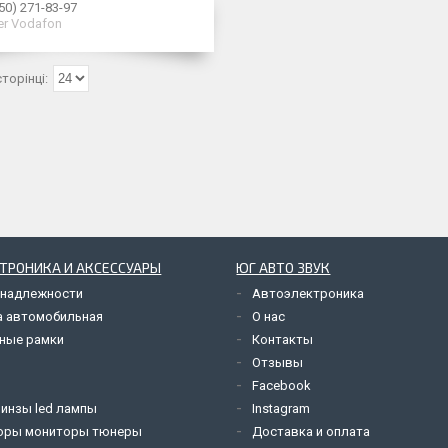
50) 271-83-97
er Vodafon
ТРОНИКА И АКСЕССУАРЫ
ЮГ АВТО ЗВУК
надлежности
Автоэлектроника
а автомобильная
О нас
ные рамки
Контакты
Отзывы
Facebook
линзы led лампы
Instagram
оры мониторы тюнеры
Доставка и оплата