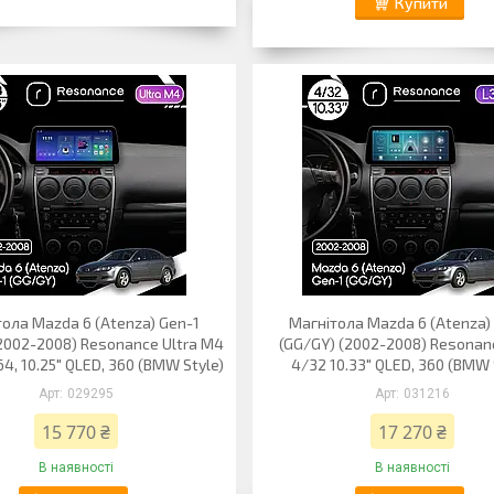
Купити
ола Mazda 6 (Atenza) Gen-1
Магнітола Mazda 6 (Atenza)
2002-2008) Resonance Ultra M4
(GG/GY) (2002-2008) Resonan
64, 10.25" QLED, 360 (BMW Style)
4/32 10.33" QLED, 360 (BMW 
029295
031216
15 770 ₴
17 270 ₴
В наявності
В наявності