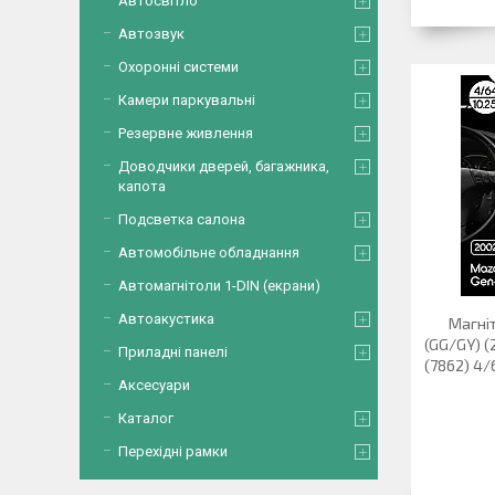
Автосвітло
Автозвук
Охоронні системи
Камери паркувальні
Резервне живлення
Доводчики дверей, багажника,
капота
Подсветка салона
Автомобільне обладнання
Автомагнітоли 1-DIN (екрани)
Автоакустика
Магніт
(GG/GY) (
Приладні панелі
(7862) 4/
Аксесуари
Каталог
Перехідні рамки