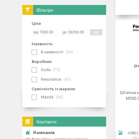
Фільтри
Ціна
Наявність
В наявності
34
Виробник
Dudu
13
Resonance
47
Сумісність із маркою
Штатна м
Mazda
60
M160 (
Контакти
+380 (
Vib