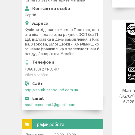
Юг Авто Звук - интернет магазин
Сергій
Купівля відправка Новою Поштою, опл
ата післяплатою, на рахунок ФОП без П
ДВ, відправка в день замовлення, з Киє
ва, Харкова, Білої Церкви, Хмельницько
го, Іванофранківська в залежності від б
ренду., Запоріжжя, Україна
+380 (50) 271-83-97
Viber Vodafon
http://south-car-sound.com.ua
Магніт
(GG/GY)
6/128
southcarsound4@gmail.com
Графік роботи