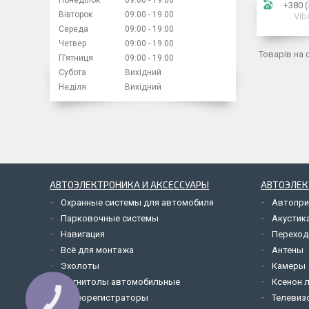
Понеділок
09:00
19:00
+380 (
Вівторок
09:00
19:00
Vib
Середа
09:00
19:00
Четвер
09:00
19:00
Пʼятниця
09:00
19:00
Субота
Вихідний
Неділя
Вихідний
АВТОЭЛЕКТРОНИКА И АКСЕССУАРЫ
АВТОЭЛЕК
Охранные системы для автомобиля
Автопри
Парковочные системы
Акустик
Навигация
Переход
Всё для монтажа
Антены
Эхолоты
Камеры
Магнитолы автомобильные
Ксенон 
Видеорегистраторы
Телевиз