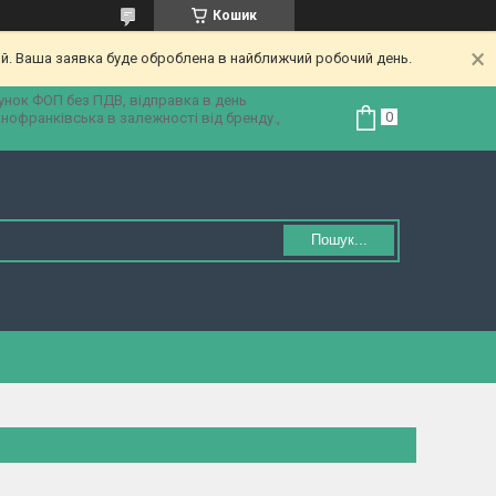
Кошик
ий. Ваша заявка буде оброблена в найближчий робочий день.
унок ФОП без ПДВ, відправка в день
анофранківська в залежності від бренду.,
Пошук...