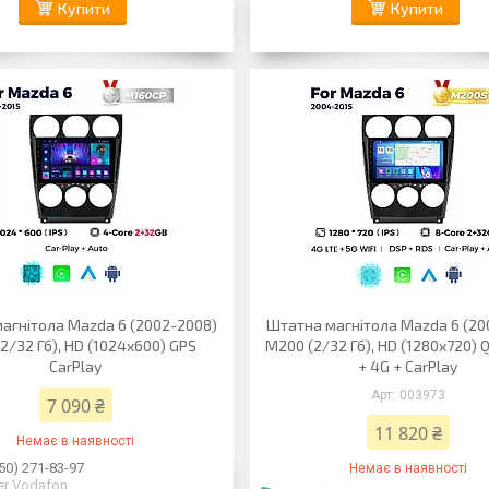
Купити
Купити
агнітола Mazda 6 (2002-2008)
Штатна магнітола Mazda 6 (20
2/32 Гб), HD (1024x600) GPS
M200 (2/32 Гб), HD (1280x720) 
CarPlay
+ 4G + CarPlay
003973
7 090 ₴
11 820 ₴
Немає в наявності
50) 271-83-97
Немає в наявності
er Vodafon