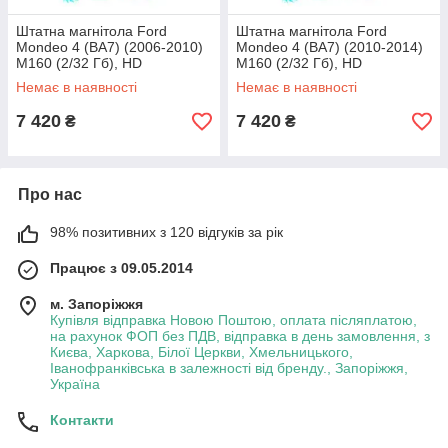
Штатна магнітола Ford
Штатна магнітола Ford
Mondeo 4 (BA7) (2006-2010)
Mondeo 4 (BA7) (2010-2014)
M160 (2/32 Гб), HD
M160 (2/32 Гб), HD
(1024x600) GPS CarPlay
(1024x600) GPS CarPlay
Немає в наявності
Немає в наявності
7 420
7 420
₴
₴
Про нас
98% позитивних з 120 відгуків за рік
Працює з 09.05.2014
м. Запоріжжя
Купівля відправка Новою Поштою, оплата післяплатою,
на рахунок ФОП без ПДВ, відправка в день замовлення, з
Києва, Харкова, Білої Церкви, Хмельницького,
Іванофранківська в залежності від бренду., Запоріжжя,
Україна
Контакти